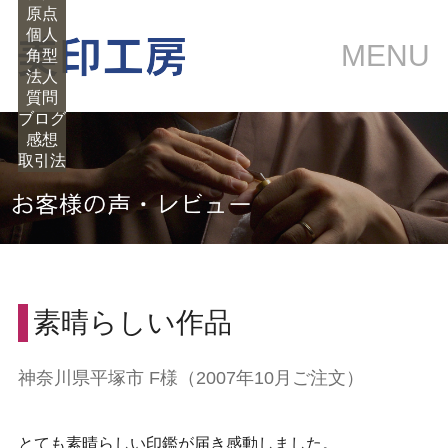
原点
個人
MENU
角型
法人
質問
ブログ
感想
取引法
素晴らしい作品
神奈川県平塚市 F様（2007年10月ご注文）
とても素晴らしい印鑑が届き感動しました。