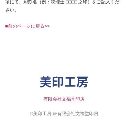
項にて、彫刻名（例：税理士 □□□□ 之印）をご記入くだ
さい。
■前のページに戻る>>
有限会社文福堂印房
©美印工房 ＠有限会社文福堂印房