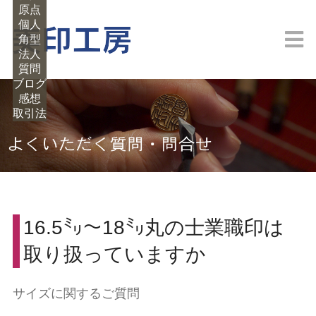
原点
個人
角型
法人
M
質問
ブログ
感想
取引法
16.5㍉～18㍉丸の士業職印は
取り扱っていますか
サイズに関するご質問