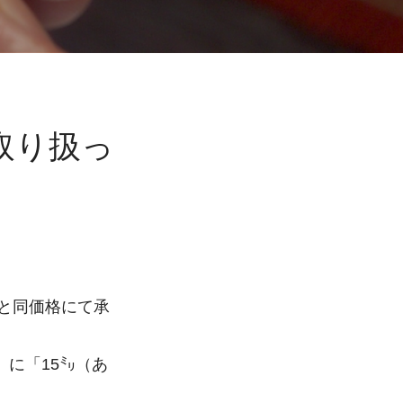
取り扱っ
印と同価格にて承
に「15㍉（あ