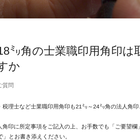
～18㍉角の士業職印用角印は
すか
ご質問
・税理士など士業職印用角印も21㍉～24㍉角の法人角
人角印に所定事項をご記入の上、お手数でも「ご要望欄」
角で」とお書き添えください。