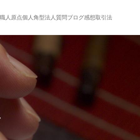
職人
原点
個人
角型
法人
質問
ブログ
感想
取引法