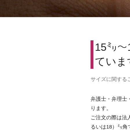
15㍉
ていま
サイズに関する
弁護士・弁理士
ります。
ご注文の際は法
るいは18）㍉